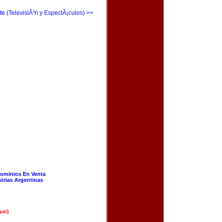
te (TelevisiÃ³n y EspectÃ¡culos) >>
ominios En Venta
strias Argentinas
pal]