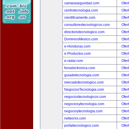
camaraseguridad.com
Ofer
centrotecnologia.com
Ofer
cientificamente.com
Ofer
consultorestecnologicos.com
Ofer
directoriotecnologico.com
Ofer
DominiosMexico.com
Ofer
e-Honduras.com
Ofer
e-Productos.com
Ofer
e-radar.com
Ofer
foroelectronica.com
Ofer
guiadetecnologia.com
Ofer
mercadotecnologico.com
Ofer
NegociosTecnologia.com
Ofer
negociostecnologicos.com
Ofer
negociosytecnologia.com
Ofer
negocioytecnologia.com
Ofer
networxs.com
Ofer
portaltecnologico.com
Ofer