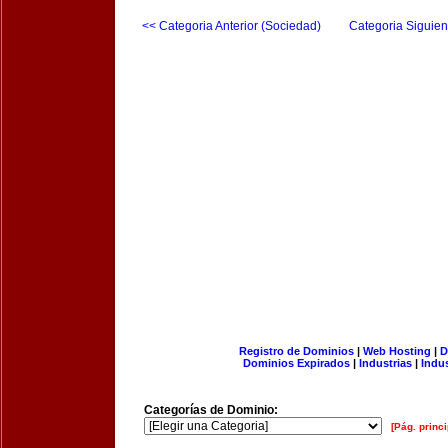
<< Categoria Anterior (Sociedad)
Categoria Siguien
Registro de Dominios
|
Web Hosting
|
D
Dominios Expirados
|
Industrias
|
Indu
Categorías de Dominio:
[Pág. princi