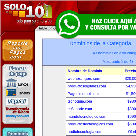
Dominios de la Categoría -
43 dominios en esta categ
Mostrando 1 de 43
Nombre de Dominio
Precio
webhostingpro.com
$20,0
productosdigitales.com
$4,95
PagosInternet.com
$1,50
tecnoguia.com
$980
e-Soporte.com
$800
mundotecnologico.com
$690
productostecnologicos.com
$600
audiotecnologia.com
Ofer