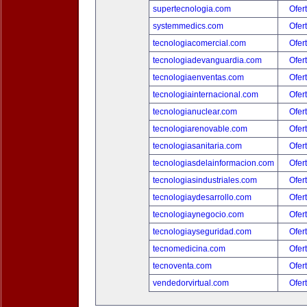
supertecnologia.com
Ofer
systemmedics.com
Ofer
tecnologiacomercial.com
Ofer
tecnologiadevanguardia.com
Ofer
tecnologiaenventas.com
Ofer
tecnologiainternacional.com
Ofer
tecnologianuclear.com
Ofer
tecnologiarenovable.com
Ofer
tecnologiasanitaria.com
Ofer
tecnologiasdelainformacion.com
Ofer
tecnologiasindustriales.com
Ofer
tecnologiaydesarrollo.com
Ofer
tecnologiaynegocio.com
Ofer
tecnologiayseguridad.com
Ofer
tecnomedicina.com
Ofer
tecnoventa.com
Ofer
vendedorvirtual.com
Ofer