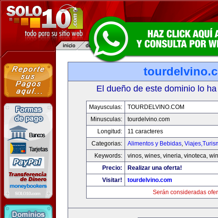
tourdelvino.
El dueño de este dominio lo ha
Mayusculas:
TOURDELVINO.COM
Minusculas:
tourdelvino.com
Longitud:
11 caracteres
Categorias:
Alimentos y Bebidas
,
Viajes,Turi
Keywords:
vinos, wines, vineria, vinoteca, wi
Precio:
Realizar una oferta!
Visitar!
tourdelvino.com
Serán consideradas ofer