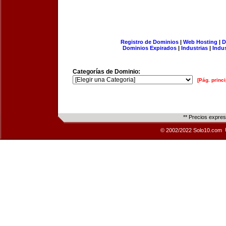
Registro de Dominios
|
Web Hosting
|
D
Dominios Expirados
|
Industrias
|
Indu
Categorías de Dominio:
[Pág. princi
** Precios expre
© 2002/2022 Solo10.com