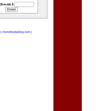
Ofrecido $
m
|
monetizatublog.com
|