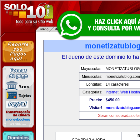
monetizatublo
El dueño de este dominio lo ha
Mayusculas:
MONETIZATUBLOG
Minusculas:
monetizatublog.com
Longitud:
14 caracteres
Categorias:
Internet
,
Web Hostin
Precio:
$450.00
Visitar!
monetizatublog.co
Serán consideradas ofer
R