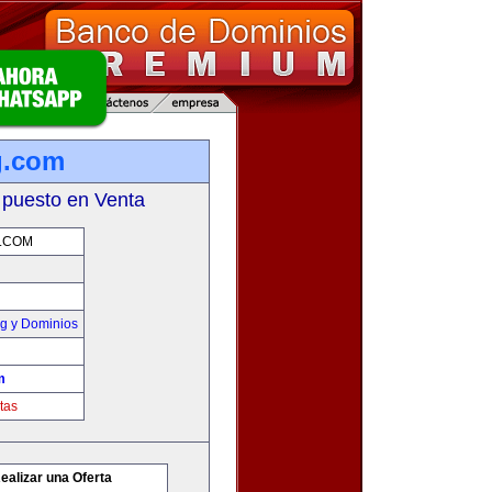
g.com
 puesto en Venta
.COM
g y Dominios
m
tas
ealizar una Oferta