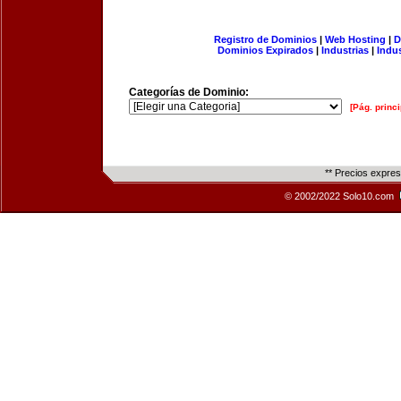
Registro de Dominios
|
Web Hosting
|
D
Dominios Expirados
|
Industrias
|
Indu
Categorías de Dominio:
[Pág. princi
** Precios expre
© 2002/2022 Solo10.com