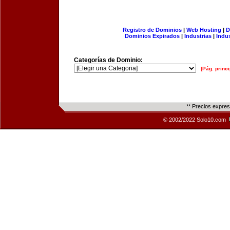
Registro de Dominios
|
Web Hosting
|
D
Dominios Expirados
|
Industrias
|
Indu
Categorías de Dominio:
[Pág. princi
** Precios expre
© 2002/2022 Solo10.com