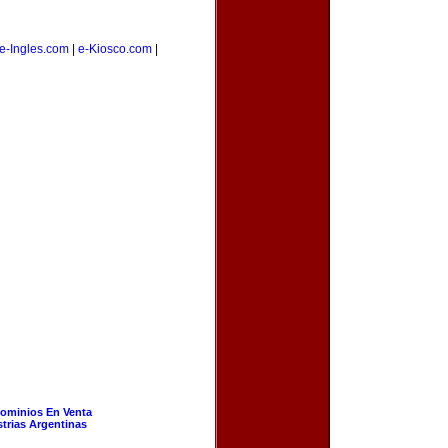
e-Ingles.com
|
e-Kiosco.com
|
ominios En Venta
strias Argentinas