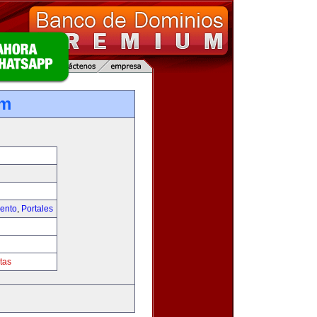
om
iento
,
Portales
tas