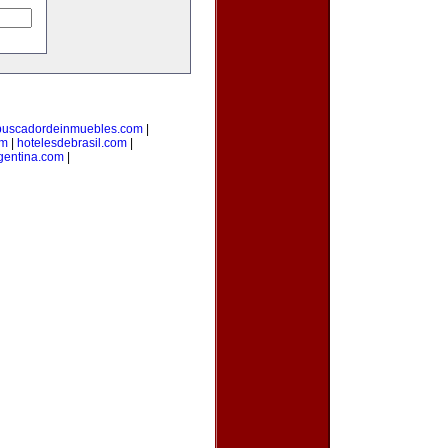
buscadordeinmuebles.com
|
om
|
hotelesdebrasil.com
|
gentina.com
|