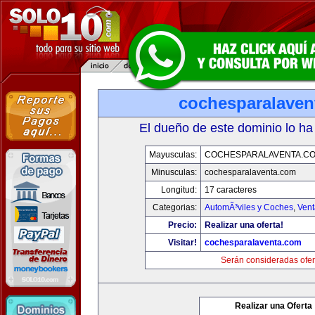
cochesparalaven
El dueño de este dominio lo ha
Mayusculas:
COCHESPARALAVENTA.C
Minusculas:
cochesparalaventa.com
Longitud:
17 caracteres
Categorias:
AutomÃ³viles y Coches
,
Vent
Precio:
Realizar una oferta!
Visitar!
cochesparalaventa.com
Serán consideradas ofer
Realizar una Oferta