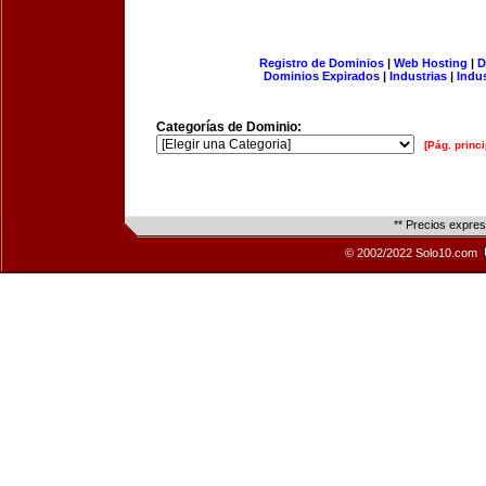
Registro de Dominios
|
Web Hosting
|
D
Dominios Expirados
|
Industrias
|
Indu
Categorías de Dominio:
[Pág. princi
** Precios expre
© 2002/2022 Solo10.com