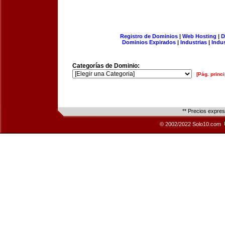
Registro de Dominios
|
Web Hosting
|
D
Dominios Expirados
|
Industrias
|
Indu
Categorías de Dominio:
[Pág. princi
** Precios expre
© 2002/2022 Solo10.com