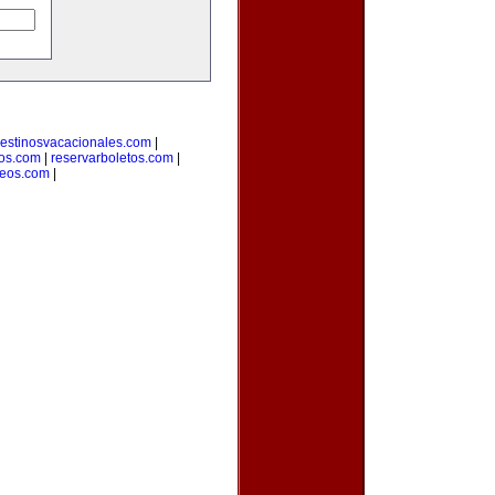
estinosvacacionales.com
|
ros.com
|
reservarboletos.com
|
leos.com
|