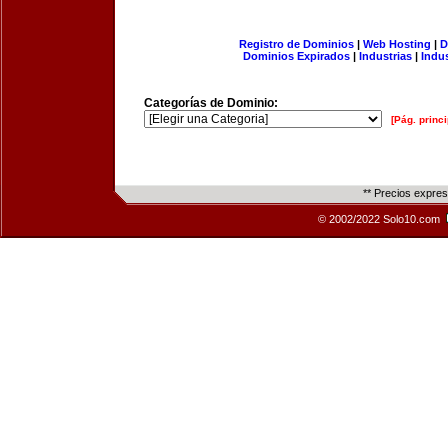
Registro de Dominios
|
Web Hosting
|
D
Dominios Expirados
|
Industrias
|
Indu
Categorías de Dominio:
[Pág. princi
** Precios expre
© 2002/2022 Solo10.com