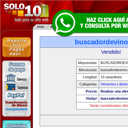
buscadordevin
Vendido!
Mayusculas:
BUSCADORDEV
Minusculas:
buscadordevinos
Longitud:
15 caracteres
Categorias:
Alimentos y Bebi
Precio:
Realizar una ofer
Visitar!
buscadordevino
Serán consideradas ofer