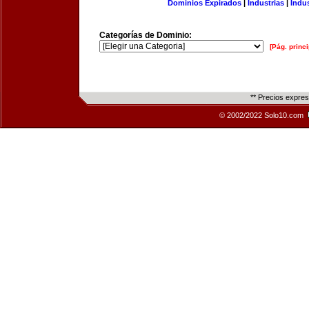
Dominios Expirados
|
Industrias
|
Indu
Categorías de Dominio:
[Pág. princi
** Precios expre
© 2002/2022 Solo10.com