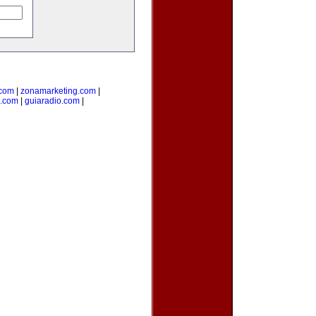
.com
|
zonamarketing.com
|
a.com
|
guiaradio.com
|