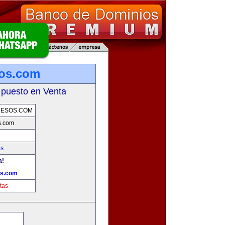
sos.com
 puesto en Venta
UESOS.COM
s.com
as
a!
os.com
tas