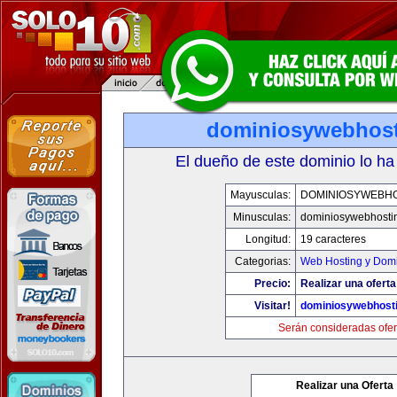
dominiosywebhos
El dueño de este dominio lo ha
Mayusculas:
DOMINIOSYWEBH
Minusculas:
dominiosywebhosti
Longitud:
19 caracteres
Categorias:
Web Hosting y Dom
Precio:
Realizar una oferta
Visitar!
dominiosywebhost
Serán consideradas ofer
Realizar una Oferta