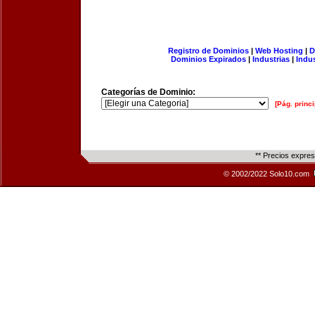
Registro de Dominios
|
Web Hosting
|
D
Dominios Expirados
|
Industrias
|
Indu
Categorías de Dominio:
[Pág. princi
** Precios expre
© 2002/2022 Solo10.com