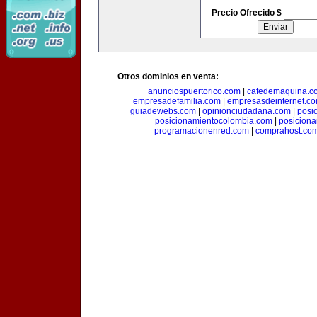
Precio Ofrecido $
Otros dominios en venta:
anunciospuertorico.com
|
cafedemaquina.c
empresadefamilia.com
|
empresasdeinternet.c
guiadewebs.com
|
opinionciudadana.com
|
posi
posicionamientocolombia.com
|
posicion
programacionenred.com
|
comprahost.co