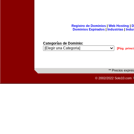
Registro de Dominios
|
Web Hosting
|
D
Dominios Expirados
|
Industrias
|
Indu
Categorías de Dominio:
[Pág. princi
** Precios expre
© 2002/2022 Solo10.com