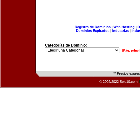
Registro de Dominios
|
Web Hosting
|
D
Dominios Expirados
|
Industrias
|
Indu
Categorías de Dominio:
[Pág. princi
** Precios expre
© 2002/2022 Solo10.com