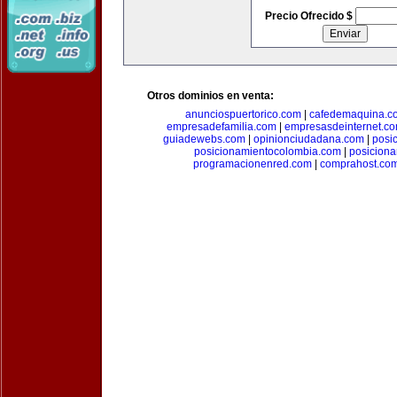
Precio Ofrecido $
Otros dominios en venta:
anunciospuertorico.com
|
cafedemaquina.c
empresadefamilia.com
|
empresasdeinternet.c
guiadewebs.com
|
opinionciudadana.com
|
posi
posicionamientocolombia.com
|
posicion
programacionenred.com
|
comprahost.co