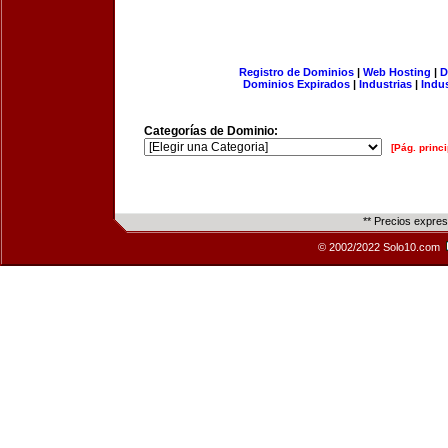
Registro de Dominios
|
Web Hosting
|
D
Dominios Expirados
|
Industrias
|
Indu
Categorías de Dominio:
[Pág. princi
** Precios expre
© 2002/2022 Solo10.com