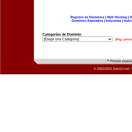
Registro de Dominios
|
Web Hosting
|
D
Dominios Expirados
|
Industrias
|
Indu
Categorías de Dominio:
[Pág. princi
** Precios expre
© 2002/2022 Solo10.com