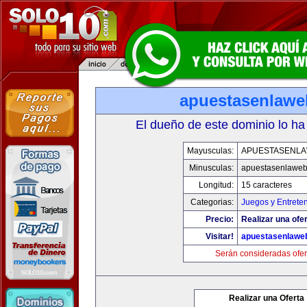
apuestasenlaw
El dueño de este dominio lo ha
Mayusculas:
APUESTASENL
Minusculas:
apuestasenlawe
Longitud:
15 caracteres
Categorias:
Juegos y Entrete
Precio:
Realizar una ofer
Visitar!
apuestasenlawe
Serán consideradas ofer
Realizar una Oferta