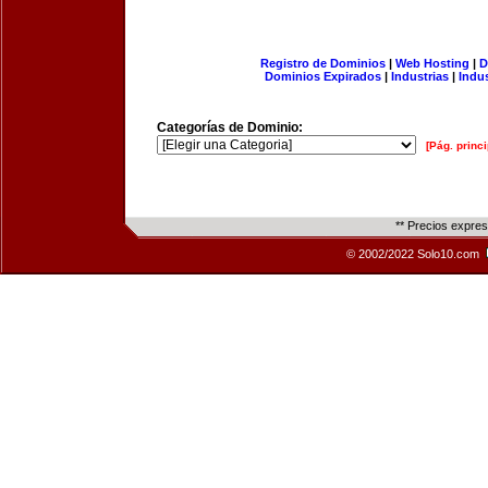
Registro de Dominios
|
Web Hosting
|
D
Dominios Expirados
|
Industrias
|
Indu
Categorías de Dominio:
[Pág. princi
** Precios expre
© 2002/2022 Solo10.com