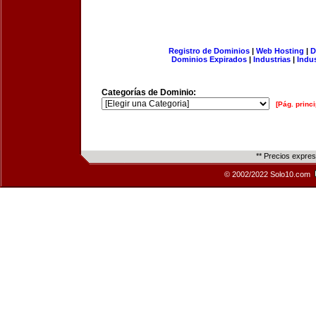
Registro de Dominios
|
Web Hosting
|
D
Dominios Expirados
|
Industrias
|
Indu
Categorías de Dominio:
[Pág. princi
** Precios expre
© 2002/2022 Solo10.com