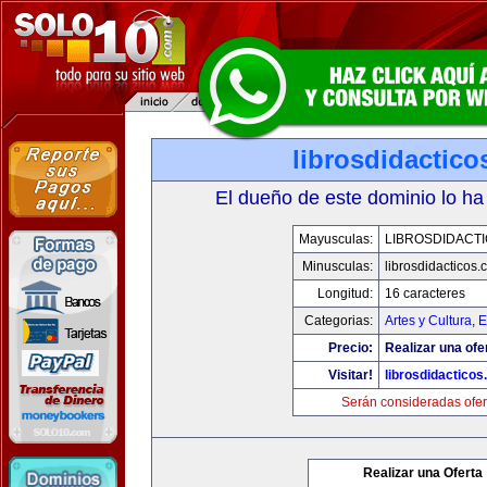
librosdidactic
El dueño de este dominio lo ha
Mayusculas:
LIBROSDIDACT
Minusculas:
librosdidacticos
Longitud:
16 caracteres
Categorias:
Artes y Cultura
,
E
Precio:
Realizar una ofe
Visitar!
librosdidactico
Serán consideradas ofer
Realizar una Oferta