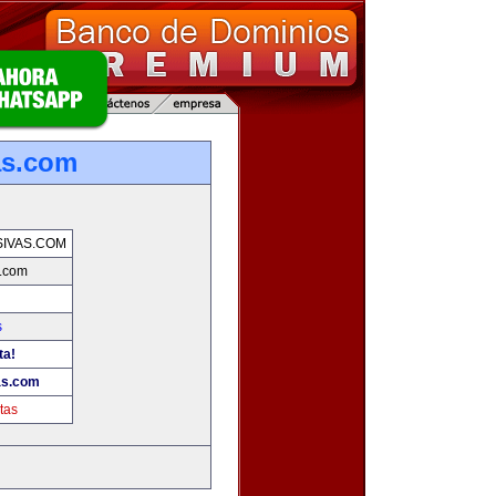
as.com
IVAS.COM
.com
s
ta!
as.com
tas