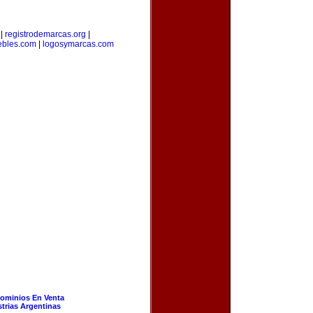
|
registrodemarcas.org
|
bles.com
|
logosymarcas.com
ominios En Venta
strias Argentinas