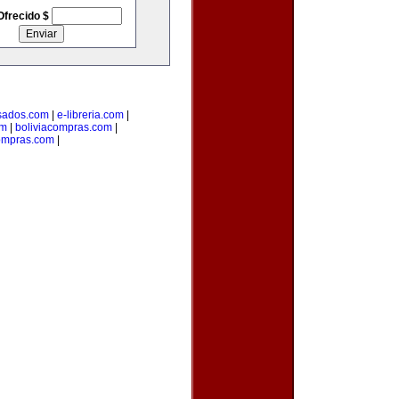
Ofrecido $
sados.com
|
e-libreria.com
|
om
|
boliviacompras.com
|
ompras.com
|