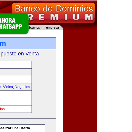
om
 puesto en Venta
trÃ³nico
,
Negocios
tas
ealizar una Oferta