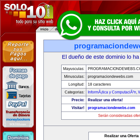
programaciondew
El dueño de este dominio lo ha
Mayusculas:
PROGRAMACIONDEWEBS.C
Minusculas:
programaciondewebs.com
Longitud:
18 caracteres
Categorias:
InformÃ¡tica y ComputaciÃ³n
,
Precio:
Realizar una oferta!
Visitar!
programaciondewebs.com
Serán consideradas ofer
Realizar una Oferta