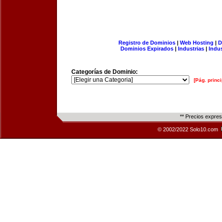
Registro de Dominios
|
Web Hosting
|
D
Dominios Expirados
|
Industrias
|
Indu
Categorías de Dominio:
[Pág. princi
** Precios expre
© 2002/2022 Solo10.com