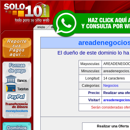
areadenegocio
El dueño de este dominio lo ha
Mayusculas:
AREADENEGOC
Minusculas:
areadenegocios
Longitud:
14 caracteres
Categorias:
Negocios
Precio:
Realizar una ofe
Visitar!
areadenegocio
Serán consideradas ofer
Realizar una Oferta