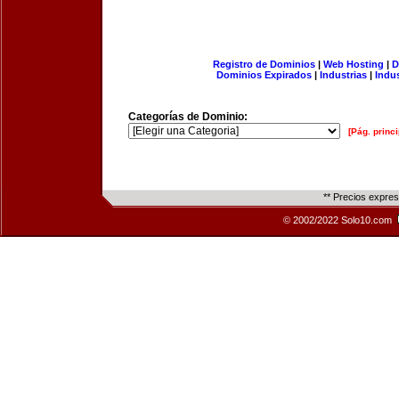
Registro de Dominios
|
Web Hosting
|
D
Dominios Expirados
|
Industrias
|
Indu
Categorías de Dominio:
[Pág. princi
** Precios expre
© 2002/2022 Solo10.com