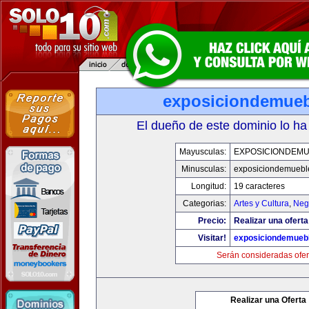
exposiciondemue
El dueño de este dominio lo ha
Mayusculas:
EXPOSICIONDEM
Minusculas:
exposiciondemuebl
Longitud:
19 caracteres
Categorias:
Artes y Cultura
,
Neg
Precio:
Realizar una oferta
Visitar!
exposiciondemueb
Serán consideradas ofer
Realizar una Oferta