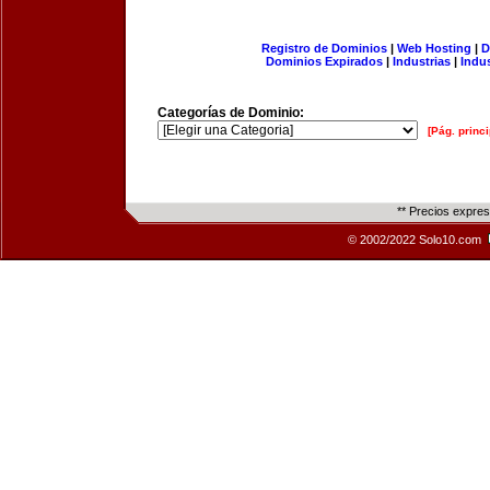
Registro de Dominios
|
Web Hosting
|
D
Dominios Expirados
|
Industrias
|
Indu
Categorías de Dominio:
[Pág. princi
** Precios expre
© 2002/2022 Solo10.com