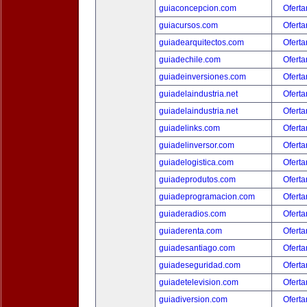
guiaconcepcion.com
Oferta
guiacursos.com
Oferta
guiadearquitectos.com
Oferta
guiadechile.com
Oferta
guiadeinversiones.com
Oferta
guiadelaindustria.net
Oferta
guiadelaindustria.net
Oferta
guiadelinks.com
Oferta
guiadelinversor.com
Oferta
guiadelogistica.com
Oferta
guiadeprodutos.com
Oferta
guiadeprogramacion.com
Oferta
guiaderadios.com
Oferta
guiaderenta.com
Oferta
guiadesantiago.com
Oferta
guiadeseguridad.com
Oferta
guiadetelevision.com
Oferta
guiadiversion.com
Oferta