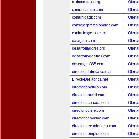
clubcompras.org
Oferta
compucampo.com
Oferta
comunidadit.com
Oferta
consejosprofesionales.com
Oferta
contactosycitas.com
Oferta
dataguia.com
Oferta
desarrolladores.org
Oferta
desarrollodesitios.com
Oferta
descargas365.com
Oferta
directodefabrica.com.ar
Oferta
DirectoDeFabrica.net
Oferta
directoriobolivia.com
Oferta
directoriobrasil.com
Oferta
directoriocanada.com
Oferta
directoriochile.com
Oferta
directoriocreativo.com
Oferta
directorioecuatoriano.com
Oferta
directorioempleo.com
Oferta